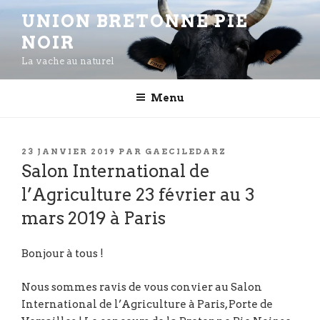
Aller
UNION BRETONNE PIE
au
NOIR
contenu
principal
La vache au naturel
Menu
PUBLIÉ
23 JANVIER 2019
PAR
GAECILEDARZ
LE
Salon International de
l’Agriculture 23 février au 3
mars 2019 à Paris
Bonjour à tous !
Nous sommes ravis de vous convier au Salon
International de l’Agriculture à Paris, Porte de