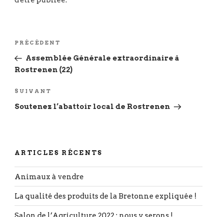
Navigation
Article
PRÉCÉDENT
de
précédent
Assemblée Générale extraordinaire à
l’article
Rostrenen (22)
Article
SUIVANT
suivant
Soutenez l’abattoir local de Rostrenen
ARTICLES RÉCENTS
Animaux à vendre
La qualité des produits de la Bretonne expliquée !
Salon de l’Agriculture 2022 : nous y serons !