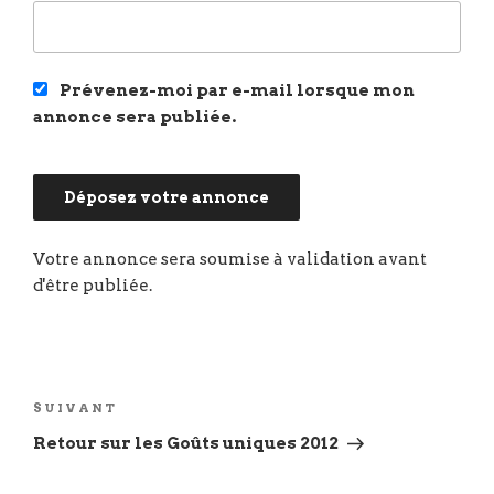
Prévenez-moi par e-mail lorsque mon
annonce sera publiée.
Navigation
de
Article
SUIVANT
l’article
suivant
Retour sur les Goûts uniques 2012