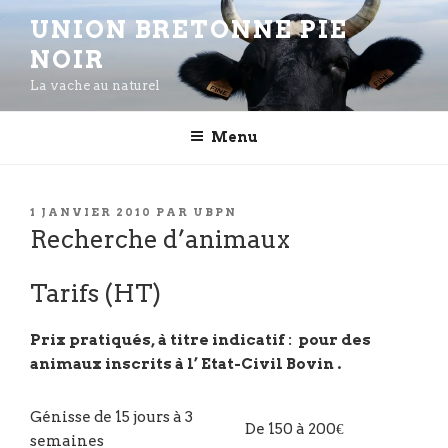
Aller
UNION BRETONNE PIE
au
NOIR
contenu
principal
La vache au naturel
Menu
PUBLIÉ
1 JANVIER 2010
PAR
UBPN
LE
Recherche d’animaux
Tarifs (HT)
Prix pratiqués, à titre indicatif : pour des
animaux inscrits à l’ Etat-Civil Bovin .
Génisse de 15 jours à 3
De 150 à 200€
semaines