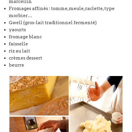
marcellin
Fromages affinés : tomme, meule, raclette, type
morbier…
Gwell (gros-lait traditionnel fermenté)
yaourts
fromage blanc
faisselle
riz au lait
crèmes dessert
beurre