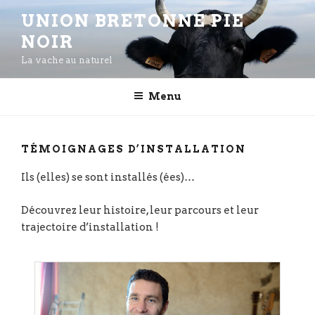
Aller
UNION BRETONNE PIE
au
NOIR
contenu
principal
La vache au naturel
Menu
TÉMOIGNAGES D’INSTALLATION
Ils (elles) se sont installés (ées)…
Découvrez leur histoire, leur parcours et leur
trajectoire d’installation !