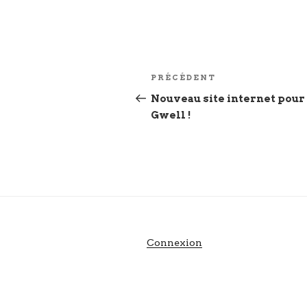
Navigation
Article
PRÉCÉDENT
de
précédent
Nouveau site internet pour
Gwell !
l’article
Connexion