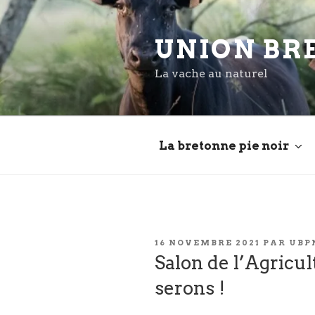
Aller
au
UNION BR
contenu
principal
La vache au naturel
La bretonne pie noir
PUBLIÉ
16 NOVEMBRE 2021
PAR
UBP
LE
Salon de l’Agricul
serons !