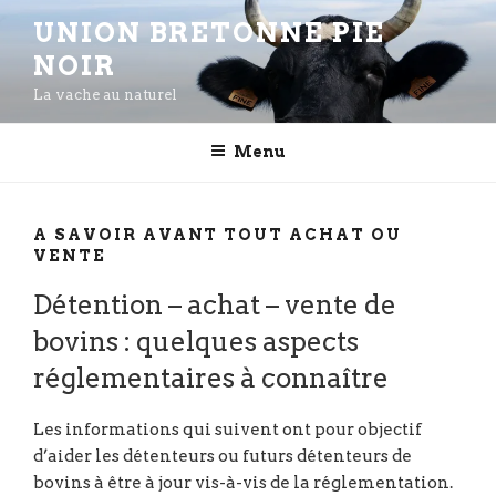
Aller
UNION BRETONNE PIE
au
NOIR
contenu
principal
La vache au naturel
Menu
A SAVOIR AVANT TOUT ACHAT OU
VENTE
Détention – achat – vente de
bovins : quelques aspects
réglementaires à connaître
Les informations qui suivent ont pour objectif
d’aider les détenteurs ou futurs détenteurs de
bovins à être à jour vis-à-vis de la réglementation.