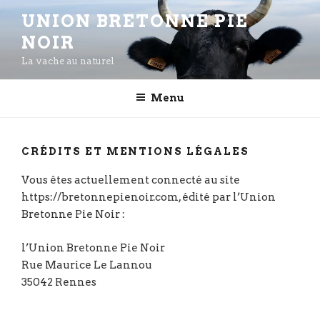
Aller
UNION BRETONNE PIE
au
NOIR
contenu
principal
La vache au naturel
Menu
CRÉDITS ET MENTIONS LÉGALES
Vous êtes actuellement connecté au site
https://bretonnepienoir.com, édité par l’Union
Bretonne Pie Noir :
l’Union Bretonne Pie Noir
Rue Maurice Le Lannou
35042 Rennes