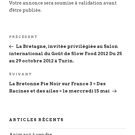
Navigation
Article
PRÉCÉDENT
de
précédent
La Bretagne, invitée privilégiée au Salon
l’article
international du Goût de Slow Food 2012 Du 25
au 29 octobre 2012 à Turin.
Article
SUIVANT
suivant
La Bretonne Pie Noir sur France 3 « Des
Racines et des ailes » le mercredi 15 mai
ARTICLES RÉCENTS
Animaux à vendre