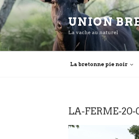
Aller
au
UNION BR
contenu
principal
La vache au naturel
La bretonne pie noir
LA-FERME-20-07