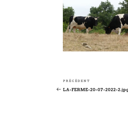
Navigation
Article
PRÉCÉDENT
de
précédent
LA-FERME-20-07-2022-2.jp
l’article