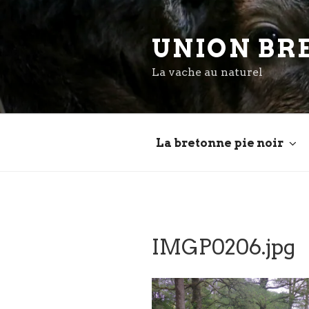
Aller
au
UNION BR
contenu
principal
La vache au naturel
La bretonne pie noir
IMGP0206.jpg