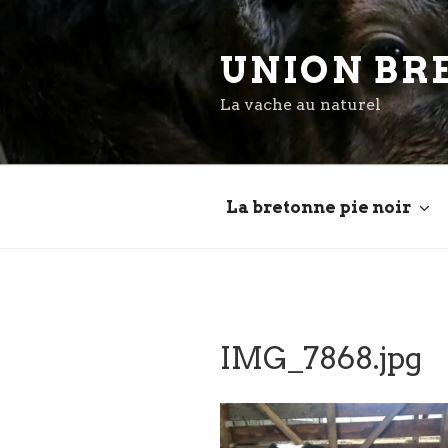
Aller
au
UNION BR
contenu
principal
La vache au naturel
La bretonne pie noir
IMG_7868.jpg