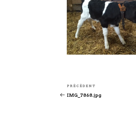
Navigation
Article
PRÉCÉDENT
de
précédent
IMG_7868.jpg
l’article