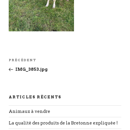
Navigation
Article
PRÉCÉDENT
de
précédent
IMG_3853.jpg
l’article
ARTICLES RÉCENTS
Animaux à vendre
La qualité des produits de la Bretonne expliquée !