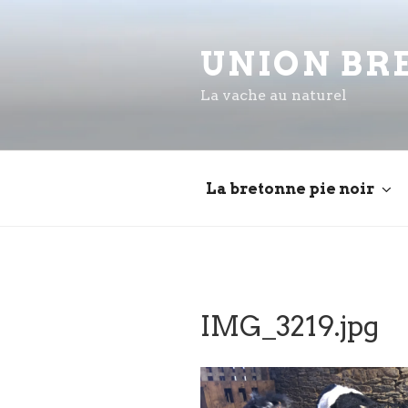
Aller
au
UNION BR
contenu
principal
La vache au naturel
La bretonne pie noir
IMG_3219.jpg