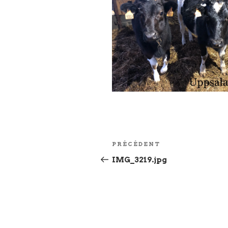
Navigation
Article
PRÉCÉDENT
de
précédent
IMG_3219.jpg
l’article