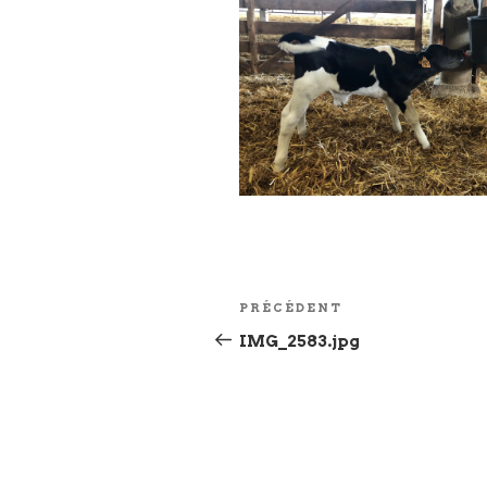
Navigation
Article
PRÉCÉDENT
de
précédent
IMG_2583.jpg
l’article