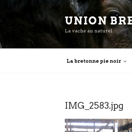
Aller
au
UNION BR
contenu
principal
La vache au naturel
La bretonne pie noir
IMG_2583.jpg