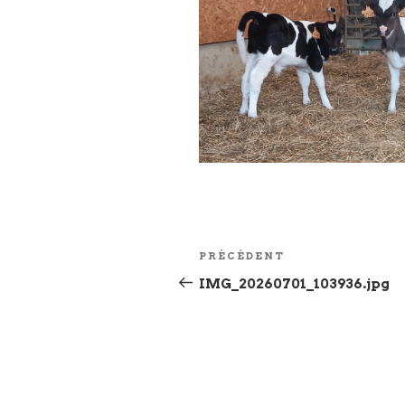
Navigation
Article
PRÉCÉDENT
de
précédent
IMG_20260701_103936.jpg
l’article