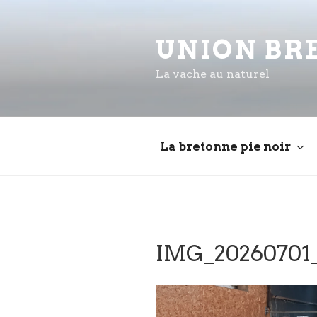
Aller
au
UNION BR
contenu
principal
La vache au naturel
La bretonne pie noir
IMG_20260701_