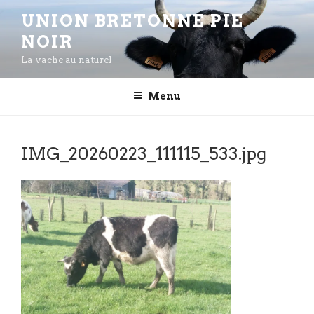
Aller
UNION BRETONNE PIE
au
NOIR
contenu
principal
La vache au naturel
Menu
IMG_20260223_111115_533.jpg