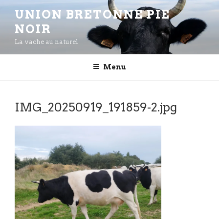
Aller
UNION BRETONNE PIE
au
NOIR
contenu
principal
La vache au naturel
Menu
IMG_20250919_191859-2.jpg