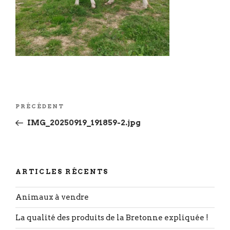
Navigation
Article
PRÉCÉDENT
de
précédent
IMG_20250919_191859-2.jpg
l’article
ARTICLES RÉCENTS
Animaux à vendre
La qualité des produits de la Bretonne expliquée !