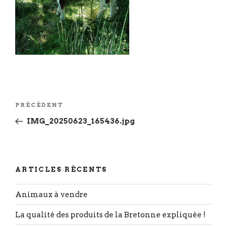
Navigation
Article
PRÉCÉDENT
de
précédent
IMG_20250623_165436.jpg
l’article
ARTICLES RÉCENTS
Animaux à vendre
La qualité des produits de la Bretonne expliquée !