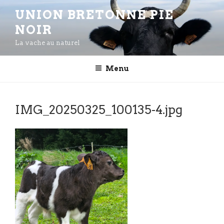
Aller
UNION BRETONNE PIE
au
NOIR
contenu
principal
La vache au naturel
Menu
IMG_20250325_100135-4.jpg