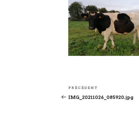
Navigation
Article
PRÉCÉDENT
de
précédent
IMG_20211026_085920.jpg
l’article