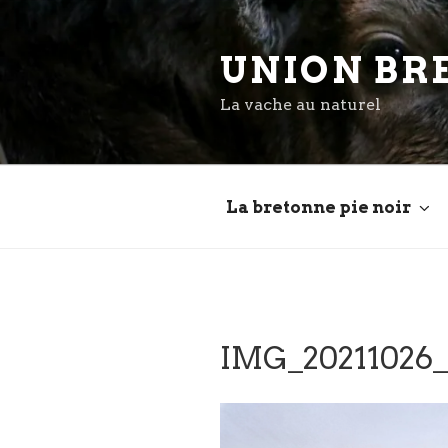
Aller
au
UNION BR
contenu
principal
La vache au naturel
La bretonne pie noir
IMG_20211026_