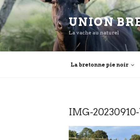
Aller
au
UNION BR
contenu
principal
La vache au naturel
La bretonne pie noir
IMG-20230910