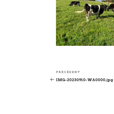
Navigation
Article
PRÉCÉDENT
de
précédent
IMG-20230910-WA0000.jpg
l’article