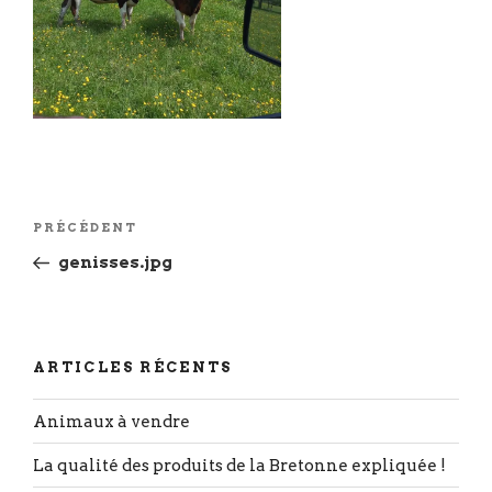
Navigation
Article
PRÉCÉDENT
de
précédent
genisses.jpg
l’article
ARTICLES RÉCENTS
Animaux à vendre
La qualité des produits de la Bretonne expliquée !