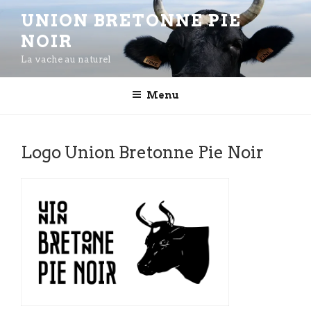
Aller
UNION BRETONNE PIE
au
NOIR
contenu
principal
La vache au naturel
Menu
Logo Union Bretonne Pie Noir