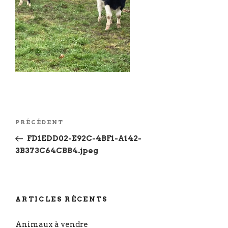
Navigation
Article
PRÉCÉDENT
de
précédent
FD1EDD02-E92C-4BF1-A142-
l’article
3B373C64CBB4.jpeg
ARTICLES RÉCENTS
Animaux à vendre