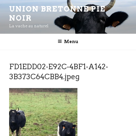
Aller
UNION BRETONNE PIE
au
NOIR
contenu
principal
La vache au naturel
Menu
FD1EDD02-E92C-4BF1-A142-
3B373C64CBB4.jpeg