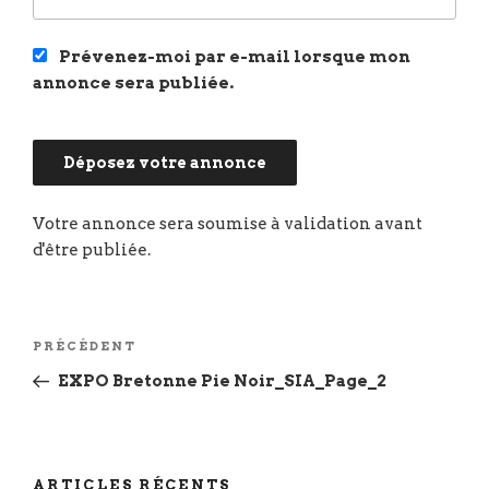
Prévenez-moi par e-mail lorsque mon
annonce sera publiée.
Navigation
Article
PRÉCÉDENT
de
précédent
EXPO Bretonne Pie Noir_SIA_Page_2
l’article
ARTICLES RÉCENTS