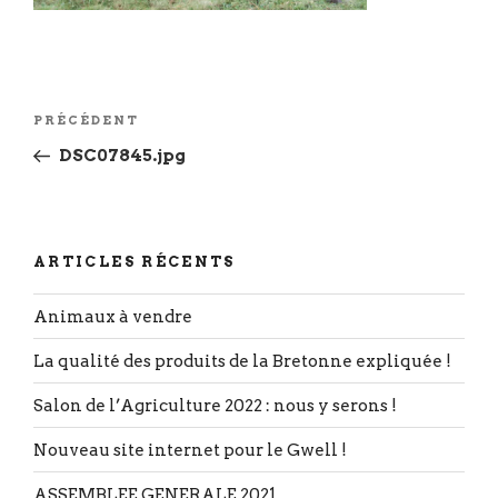
Navigation
Article
PRÉCÉDENT
de
précédent
DSC07845.jpg
l’article
ARTICLES RÉCENTS
Animaux à vendre
La qualité des produits de la Bretonne expliquée !
Salon de l’Agriculture 2022 : nous y serons !
Nouveau site internet pour le Gwell !
ASSEMBLEE GENERALE 2021