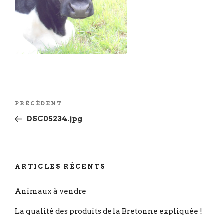
Navigation
Article
PRÉCÉDENT
de
précédent
DSC05234.jpg
l’article
ARTICLES RÉCENTS
Animaux à vendre
La qualité des produits de la Bretonne expliquée !