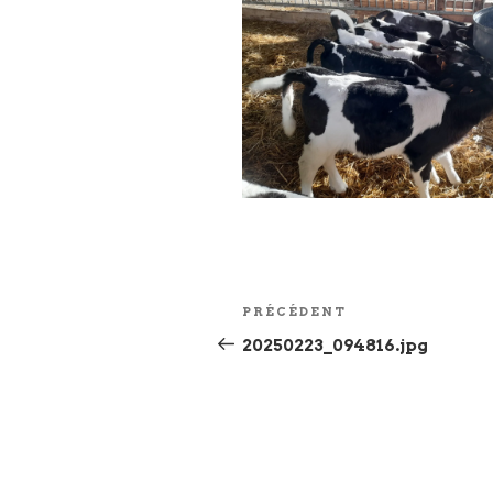
Navigation
Article
PRÉCÉDENT
de
précédent
20250223_094816.jpg
l’article