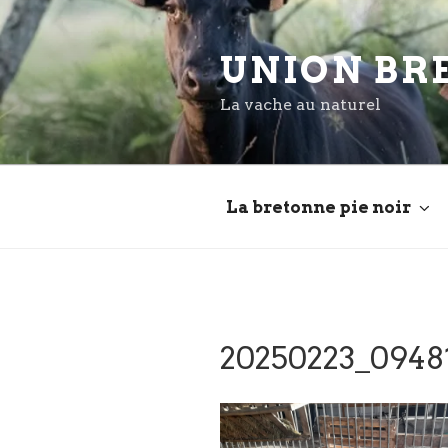
Aller
au
UNION BR
contenu
principal
La vache au naturel
La bretonne pie noir
20250223_09481