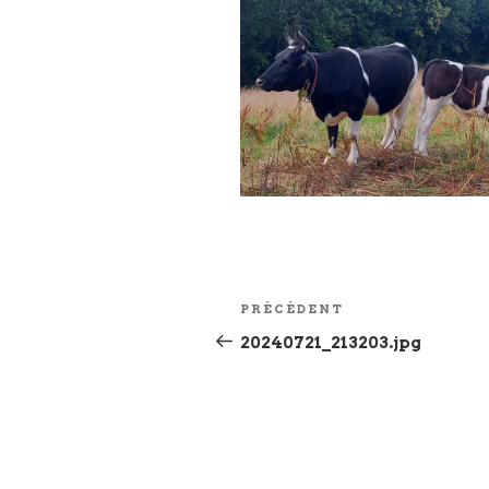
Navigation
Article
PRÉCÉDENT
de
précédent
20240721_213203.jpg
l’article