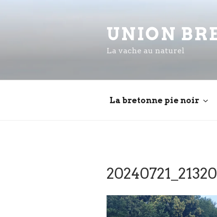
Aller
au
UNION BR
contenu
principal
La vache au naturel
La bretonne pie noir
20240721_21320