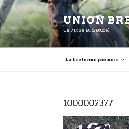
Aller
au
UNION BR
contenu
principal
La vache au naturel
La bretonne pie noir
1000002377